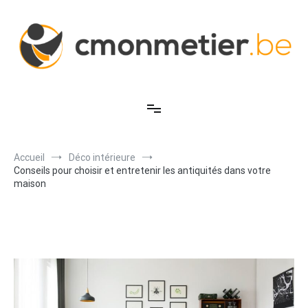
Aller
au
contenu
C'est mon métier
Accueil
Déco intérieure
Conseils pour choisir et entretenir les antiquités dans votre
maison