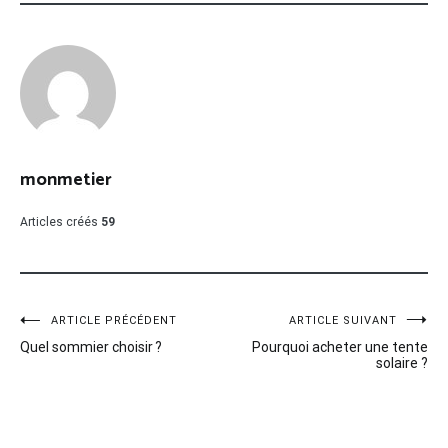
monmetier
Articles créés
59
Navigation
ARTICLE PRÉCÉDENT
ARTICLE SUIVANT
Quel sommier choisir ?
Pourquoi acheter une tente
de
solaire ?
l’article