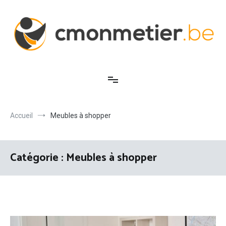
Aller
au
contenu
C'est mon métier
Accueil
Meubles à shopper
Catégorie :
Meubles à shopper