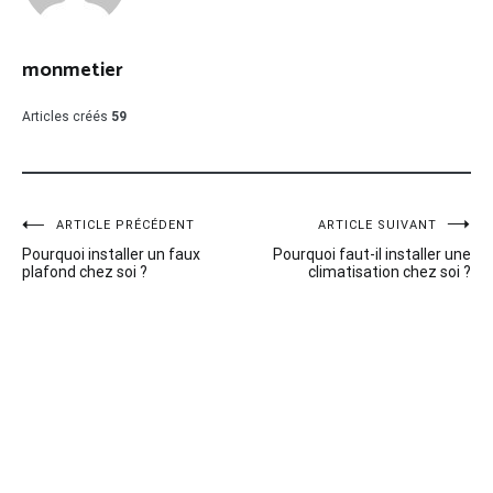
monmetier
Articles créés
59
Navigation
ARTICLE PRÉCÉDENT
ARTICLE SUIVANT
Pourquoi installer un faux
Pourquoi faut-il installer une
de
plafond chez soi ?
climatisation chez soi ?
l’article