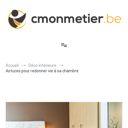
Aller
au
contenu
C'est mon métier
Accueil
Déco intérieure
Astuces pour redonner vie à sa chambre