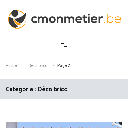
Aller
au
contenu
C'est mon métier
Accueil
Déco brico
Page 2
Catégorie :
Déco brico